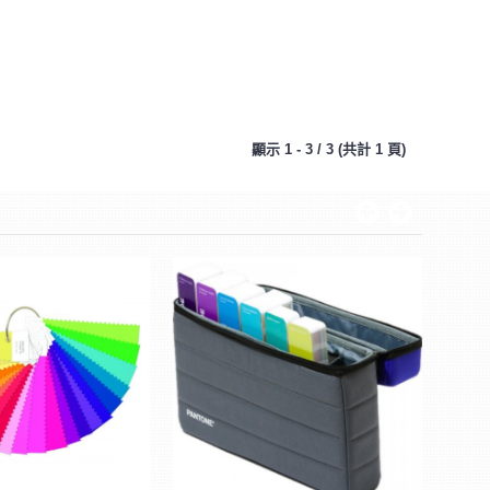
顯示 1 - 3 / 3 (共計 1 頁)
專色
Soli