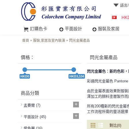
語言/L
HK
訂購色卡
平面設計
服裝及家居
首頁
服裝,家居及室內裝潢
閃光金屬產品
價格：
閃光金屬產品
閃光金屬色：新的色彩，
HKD0
HKD3,104
彩通閃光金屬色 Panto
由於金屬表面效果對服裝
商品分類
澤加工的顏料塗層製作而
+
孟賽爾
(7)
所有200種新的閃光金屬色具備
工作流程所需的靈活選擇
+
平面設計
(45)
對比(0)
愛色麗
(16)