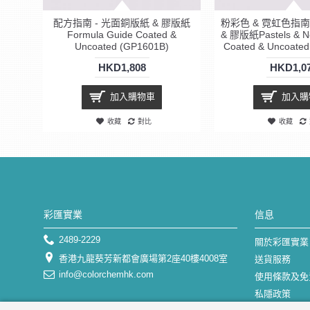
配方指南 - 光面銅版紙 & 膠版紙
粉彩色 & 霓虹色指南
Formula Guide Coated &
& 膠版紙Pastels & Ne
Uncoated (GP1601B)
Coated & Uncoate
HKD1,808
HKD1,0
加入購物車
加入購
收藏
對比
收藏
彩匯實業
信息
2489-2229
關於彩匯實業
香港九龍葵芳新都會廣場第2座40樓4008室
送貨服務
info@colorchemhk.com
使用條款及免
私隱政策