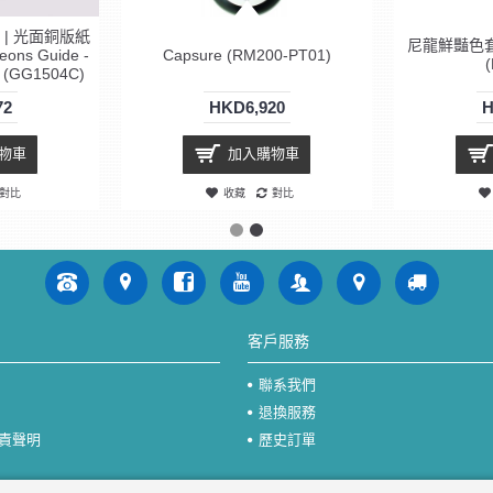
 | 光面銅版紙
尼龍鮮豔色套裝 N
ons Guide -
Capsure (RM200-PT01)
d (GG1504C)
72
HKD6,920
H
物車
加入購物車
對比
收藏
對比
客戶服務
聯系我們
退換服務
責聲明
歷史訂單