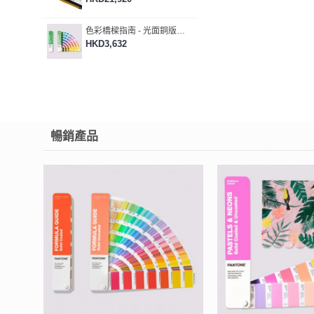
色彩橋樑指南 - 光面銅版紙 & 膠版紙套裝 Color Bridge Guide Set - Coated & Uncoated (GP6102B)
HKD3,632
暢銷產品