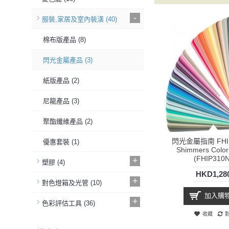
-
服裝,家居及室內裝潢
(40)
棉布版產品
(8)
閃光金屬產品
(3)
紙版產品
(2)
尼龍產品
(3)
聚酯纖維產品
(2)
閃光金屬指南 FHI Me
優惠套裝
(1)
Shimmers Color
(FHIP310N
+
塑膠
(4)
HKD1,28
+
對色燈箱及光管
(10)
加入購
+
色彩評估工具
(36)
收藏