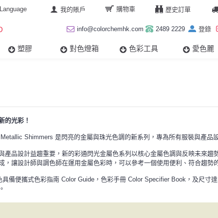
anguage
購物車
我的賬戶
歷史訂單
D
info@colorchemhk.com
2489 2229
登錄
塑膠
對色燈箱
色彩工具
愛色麗
新的光彩！
ne Metallic Shimmers 是閃亮的金屬與珠光色調的新系列，專為所有服裝
與產品設計益趨重要，新的彩通閃光金屬色系列以核心金屬色調與反映未來趨
成，讓設計師與調色師在運用金屬色彩時，可以參考一個使用便利、符合趨勢
便攜式色彩指南 Color Guide，色彩手冊 Color Specifier Book，及尺寸
。