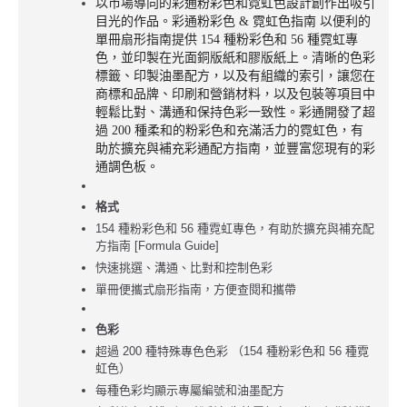
以市場導向的彩通粉彩色和霓虹色設計創作出吸引
目光的作品。彩通粉彩色 & 霓虹色指南 以便利的
單冊扇形指南提供 154 種粉彩色和 56 種霓虹專
色，並印製在光面銅版紙和膠版紙上。清晰的色彩
標籤、印製油墨配方，以及有組織的索引，讓您在
商標和品牌、印刷和營銷材料，以及包裝等項目中
輕鬆比對、溝通和保持色彩一致性。彩通開發了超
過 200 種柔和的粉彩色和充滿活力的霓虹色，有
助於擴充與補充彩通配方指南，並豐富您現有的彩
通調色板。
格式
154 種粉彩色和 56 種霓虹專色，有助於擴充與補充配
方指南 [Formula Guide]
快速挑選、溝通、比對和控制色彩
單冊便攜式扇形指南，方便查閱和攜帶
色彩
超過 200 種特殊專色色彩 （154 種粉彩色和 56 種霓
虹色）
每種色彩均顯示專屬編號和油墨配方