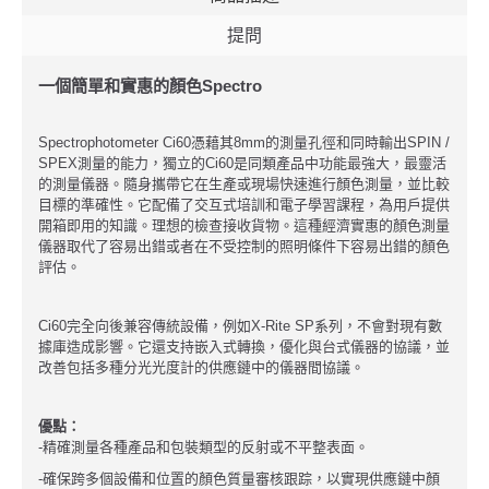
提問
一個簡單和實惠的顏色Spectro
Spectrophotometer Ci60憑藉其8mm的測量孔徑和同時輸出SPIN /
SPEX測量的能力，獨立的Ci60是同類產品中功能最強大，最靈活
的測量儀器。隨身攜帶它在生產或現場快速進行顏色測量，並比較
目標的準確性。它配備了交互式培訓和電子學習課程，為用戶提供
開箱即用的知識。理想的檢查接收貨物。這種經濟實惠的顏色測量
儀器取代了容易出錯或者在不受控制的照明條件下容易出錯的顏色
評估。
Ci60完全向後兼容傳統設備，例如X-Rite SP系列，不會對現有數
據庫造成影響。它還支持嵌入式轉換，優化與台式儀器的協議，並
改善包括多種分光光度計的供應鏈中的儀器間協議。
優點：
-精確測量各種產品和包裝類型的反射或不平整表面。
-確保跨多個設備和位置的顏色質量審核跟踪，以實現供應鏈中顏